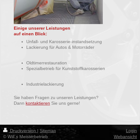
Einige unserer Leistungen
auf einen Blick:
Unfall- und Karosserie-instandsetzung
Lackierung für Autos & Motorräder
Oldtimerrestauration
Spezialbetrieb für Kunststoffkarosserien
Industrielackierung
Sie haben Fragen zu unseren Leistungen?
Dann
kontaktieren
Sie uns gerne!
Druckversion
|
Sitemap
Login
© Will´s Meisterbetrieb
Webansicht